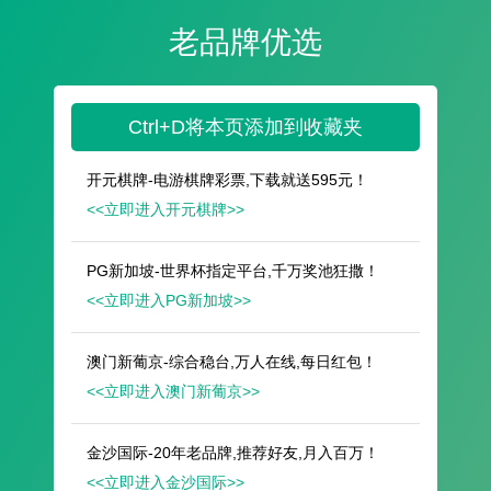
遥想公瑾当年，小乔初嫁了，雄姿英发。
羽扇纶巾，谈笑间，樯橹灰飞烟灭。
故国神游，多情应笑我，早生华发。
人生如梦，一尊还酹江月。